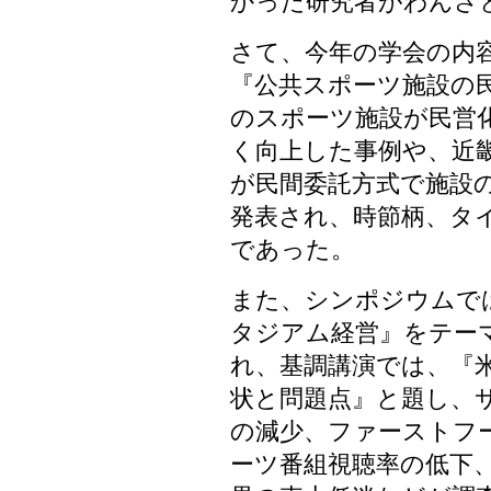
かった研究者がわんさ
さて、今年の学会の内
『公共スポーツ施設の
のスポーツ施設が民営
く向上した事例や、近
が民間委託方式で施設
発表され、時節柄、タ
であった。
また、シンポジウムで
タジアム経営』をテー
れ、基調講演では、『
状と問題点』と題し、
の減少、ファーストフ
ーツ番組視聴率の低下