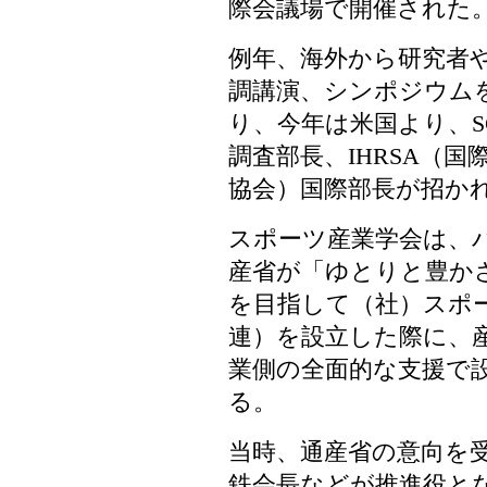
際会議場で開催された
例年、海外から研究者
調講演、シンポジウム
り、今年は米国より、S
調査部長、IHRSA（
協会）国際部長が招か
スポーツ産業学会は、
産省が「ゆとりと豊か
を目指して（社）スポ
連）を設立した際に、
業側の全面的な支援で
る。
当時、通産省の意向を
鉄会長などが推進役と