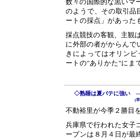
数々の国際的な黒いマ
のようで、その取引品
ートの採点」があった
採点競技の客観、主観
に外部の者がからんで
きによってはオリンピ
ートの"ありかた"にま
◇熟睡は夏バテに強い ―
(
早
不動裕里が今季２勝目
兵庫県で行われた女子
ープンは８月４日が最終