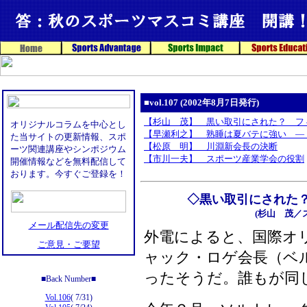
■vol.107 (2002年8月7日発行)
【杉山 茂】 黒い取引にされた？ フ
オリジナルコラムを中心とし
【早瀬利之】 熟睡は夏バテに強い ― 
た当サイトの更新情報、スポ
【松原 明】 川淵新会長の決断
ーツ関連講座やシンポジウム
【市川一夫】 スポーツ産業学会の役割
開催情報などを無料配信して
おります。今すぐご登録を！
◇黒い取引にされた
(
杉山 茂／
メール配信先の変更
外電によると、国際オリ
ご意見・ご要望
ャック・ロゲ会長（ベ
ったそうだ。誰もが同
■Back Number■
Vol.106
( 7/31)