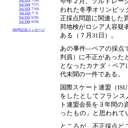
今年２月、ソルトレー
Vol.105
( 7/24)
Vol.104
( 7/17)
われた冬季オリンピッ
Vol.103
( 7/10)
Vol.102
( 7/ 3)
正採点問題に関連した
Vol.101
( 6/26)
Vol.100
( 6/19)
邦地検がロシア人容疑
100号記念メッセージ
ある（７月31日）。
あの事件―ペアの採点
判員）に不正があった
となったカナダ・ペア
代未聞の一件である。
国際スケート連盟（IS
をしたとしてフランス
ト連盟会長を３年間の
ったもの」と思われて
ところが、不正採点ど